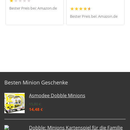
★
★
★
★
★
★
★
★
★
★
Bester Preis bei:
Amazon.de
Bester Preis bei:
Amazon.de
Besten Minion Geschenke
Asmodee Dobble Minions
15,80
€
14,48
€
Dobble: Minions Kartenspiel für die Familie