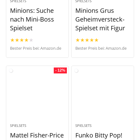
SPIELSETS
SPIELSETS
Minions: Suche
Minions Grus
nach Mini-Boss
Geheimversteck-
Spielset
Spielset mit Figur
★
★
★
★
★
★
★
★
★
★
Bester Preis bei:
Amazon.de
Bester Preis bei:
Amazon.de
- 12%
SPIELSETS
SPIELSETS
Mattel Fisher-Price
Funko Bitty Pop!