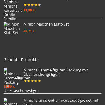
★
★
★
★
★
13,99
€
Minion Mädchen Blatt-Set
40,71
€
Beliebte Produkte
Minions Sammelfiguren Packung mit
Überraschungsfigur
★
★
★
★
★
12,99
€
Minions Grus Geheimversteck-Spielset mit
Figur