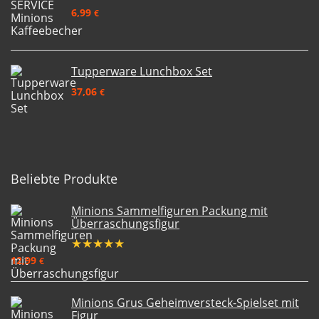
6,99
€
Tupperware Lunchbox Set
37,06
€
Beliebte Produkte
Minions Sammelfiguren Packung mit
Überraschungsfigur
★
★
★
★
★
12,99
€
Minions Grus Geheimversteck-Spielset mit
Figur