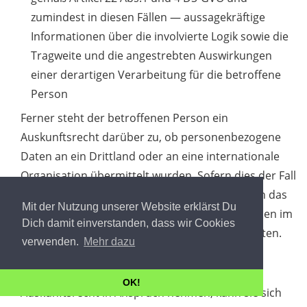
zumindest in diesen Fällen — aussagekräftige
Informationen über die involvierte Logik sowie die
Tragweite und die angestrebten Auswirkungen
einer derartigen Verarbeitung für die betroffene
Person
Ferner steht der betroffenen Person ein
Auskunftsrecht darüber zu, ob personenbezogene
Daten an ein Drittland oder an eine internationale
Organisation übermittelt wurden. Sofern dies der Fall
ist, so steht der betroffenen Person im Übrigen das
Mit der Nutzung unserer Website erklärst Du
Recht zu, Auskunft über die geeigneten Garantien im
Dich damit einverstanden, dass wir Cookies
Zusammenhang mit der Übermittlung zu erhalten.
verwenden.
Mehr dazu
Möchte eine betroffene Person dieses
OK!
Auskunftsrecht in Anspruch nehmen, kann sie sich