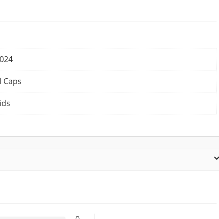
2024
l Caps
ids
0