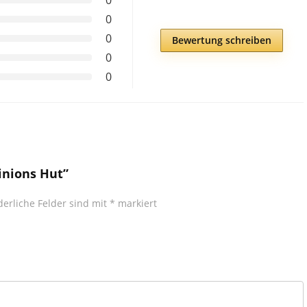
0
0
Bewertung schreiben
0
0
inions Hut”
derliche Felder sind mit
*
markiert