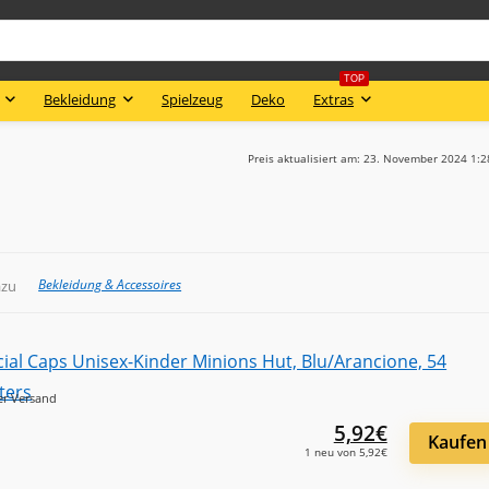
TOP
Bekleidung
Spielzeug
Deko
Extras
Preis aktualisiert am: 23. November 2024 1:
Bekleidung & Accessoires
azu
er Versand
5,92€
Kaufen
1 neu von 5,92€