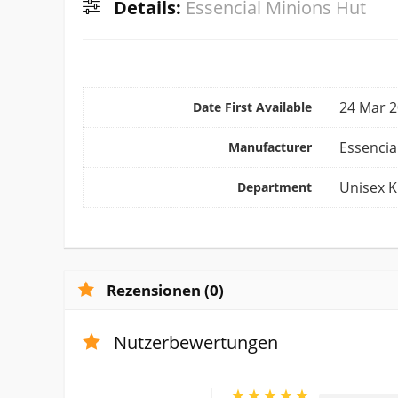
Details:
Essencial Minions Hut
24 Mar 
Date First Available
Essencia
Manufacturer
Unisex K
Department
Rezensionen (0)
Nutzerbewertungen
★
★
★
★
★