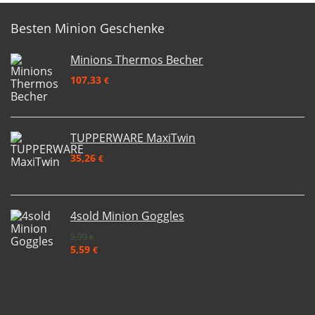
Besten Minion Geschenke
Minions Thermos Becher
107,33
€
TUPPERWARE MaxiTwin
35,26
€
4sold Minion Goggles
5,99
€
5,59
€