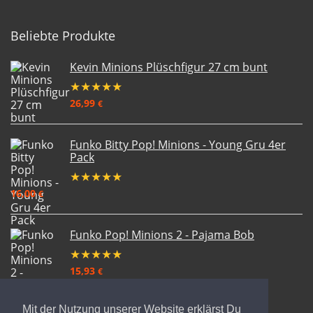
Beliebte Produkte
Kevin Minions Plüschfigur 27 cm bunt
★
★
★
★
★
26,99
€
Funko Bitty Pop! Minions - Young Gru 4er
Pack
★
★
★
★
★
16,00
€
Funko Pop! Minions 2 - Pajama Bob
★
★
★
★
★
15,93
€
Mit der Nutzung unserer Website erklärst Du