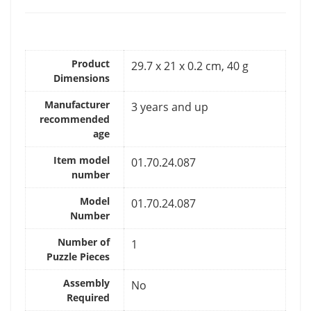
Product
‎29.7 x 21 x 0.2 cm, 40 g
Dimensions
Manufacturer
‎3 years and up
recommended
age
Item model
‎01.70.24.087
number
Model
‎01.70.24.087
Number
Number of
‎1
Puzzle Pieces
Assembly
‎No
Required