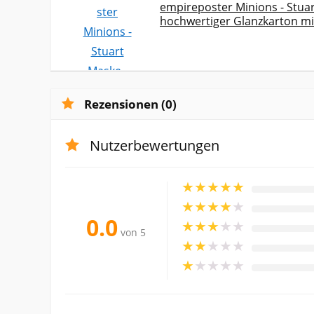
empireposter Minions - Stuar
hochwertiger Glanzkarton m
Rezensionen (0)
Nutzerbewertungen
★
★
★
★
★
★
★
★
★
★
0.0
★
★
★
★
★
von 5
★
★
★
★
★
★
★
★
★
★