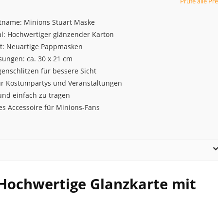
Prüfe alle Pre
tname: Minions Stuart Maske
al: Hochwertiger glänzender Karton
t: Neuartige Pappmasken
ungen: ca. 30 x 21 cm
enschlitzen für bessere Sicht
für Kostümpartys und Veranstaltungen
und einfach zu tragen
es Accessoire für Minions-Fans
 Hochwertige Glanzkarte mit