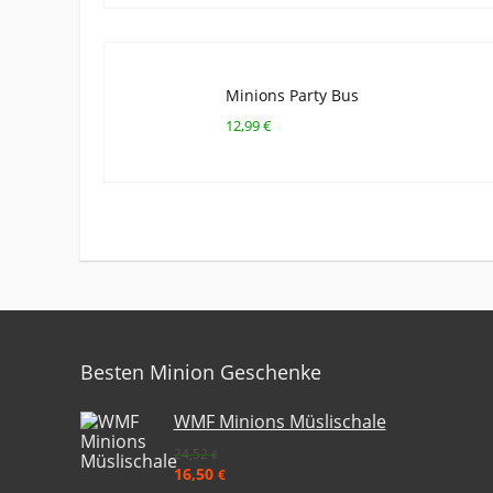
Minions Party Bus
12,99 €
Besten Minion Geschenke
WMF Minions Müslischale
24,52
€
16,50
€