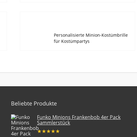
Personalisierte Minion-Kostümbrille
für Kostümpartys
Beliebte Produkte
Funko Minions Frankenbob 4er Pack
Sammlerstück
★
★
★
★
★