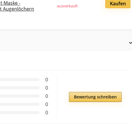
t Maske -
Kaufen
ausverkauft
it Augenlöchern
0
0
0
Bewertung schreiben
0
0