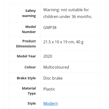
‎Warning: not suitable for
Safety
warning
children under 36 months.
Model
‎GMP38
Number
Product
‎21.5 x 10 x 19 cm, 40 g
Dimensions
‎2020
Model Year
‎Multicoloured
Colour
‎Disc brake
Brake Style
Material
‎Plastic
Type
‎Modern
Style