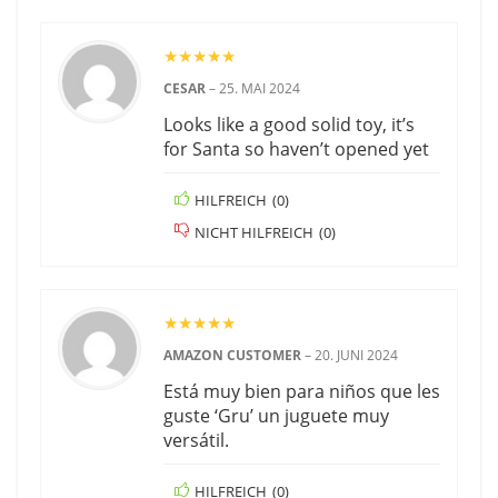
★
★
★
★
★
CESAR
–
25. MAI 2024
Looks like a good solid toy, it’s
for Santa so haven’t opened yet
HILFREICH
(
0
)
NICHT HILFREICH
(
0
)
★
★
★
★
★
AMAZON CUSTOMER
–
20. JUNI 2024
Está muy bien para niños que les
guste ‘Gru’ un juguete muy
versátil.
HILFREICH
(
0
)