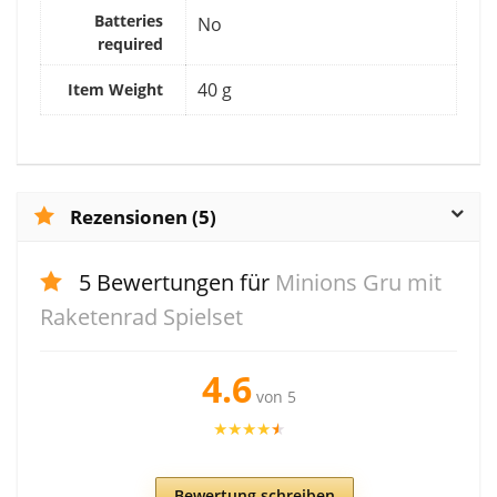
Batteries
‎No
required
‎40 g
Item Weight
Rezensionen (5)
5 Bewertungen für
Minions Gru mit
Raketenrad Spielset
4.6
von 5
★
★
★
★
★
Bewertung schreiben