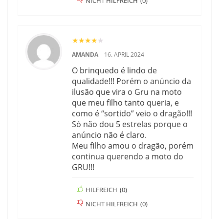
NICHT HILFREICH
(
0
)
★
★
★
★
★
AMANDA
–
16. APRIL 2024
O brinquedo é lindo de
qualidade!!! Porém o anúncio da
ilusão que vira o Gru na moto
que meu filho tanto queria, e
como é “sortido” veio o dragão!!!
Só não dou 5 estrelas porque o
anúncio não é claro.
Meu filho amou o dragão, porém
continua querendo a moto do
GRU!!!
HILFREICH
(
0
)
NICHT HILFREICH
(
0
)