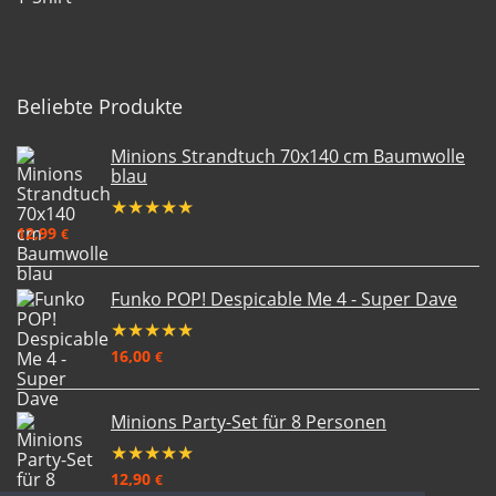
Beliebte Produkte
Minions Strandtuch 70x140 cm Baumwolle
blau
★
★
★
★
★
12,99
€
Funko POP! Despicable Me 4 - Super Dave
★
★
★
★
★
16,00
€
Minions Party-Set für 8 Personen
★
★
★
★
★
12,90
€