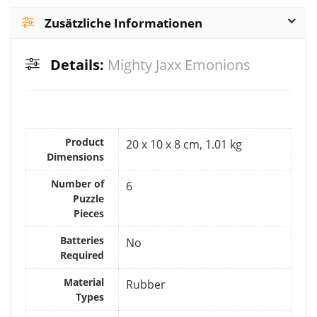
Zusätzliche Informationen
Details:
Mighty Jaxx Emonions
Product
‎20 x 10 x 8 cm, 1.01 kg
Dimensions
Number of
‎6
Puzzle
Pieces
Batteries
‎No
Required
Material
‎Rubber
Types