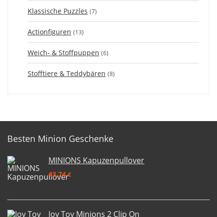
Klassische Puzzles
(7)
Actionfiguren
(13)
Weich- & Stoffpuppen
(6)
Stofftiere & Teddybären
(8)
Besten Minion Geschenke
MINIONS Kapuzenpullover
43,74
€
Joy Toy Minions 2 Clip On