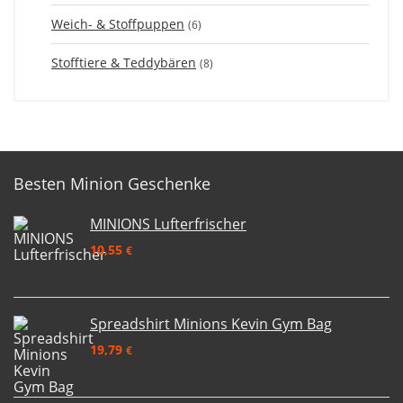
Weich- & Stoffpuppen
(6)
Stofftiere & Teddybären
(8)
Besten Minion Geschenke
MINIONS Lufterfrischer
10,55
€
Spreadshirt Minions Kevin Gym Bag
19,79
€