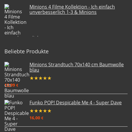
Minions 4 Filme Kollektion - Ich einfach
unverbesserlich 1-3 & Minions
Beliebte Produkte
Minions Strandtuch 70x140 cm Baumwolle
blau
★
★
★
★
★
12,99
€
Funko POP! Despicable Me 4 - Super Dave
★
★
★
★
★
16,00
€