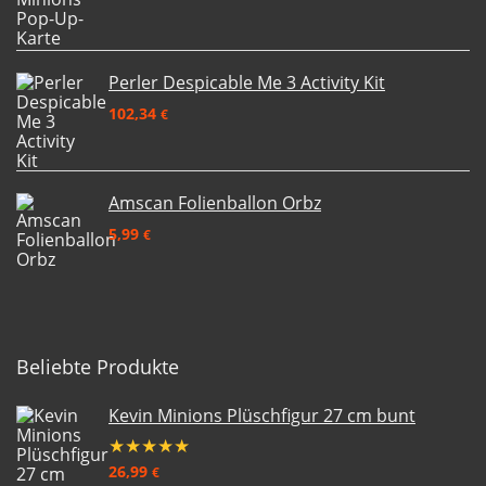
Perler Despicable Me 3 Activity Kit
102,34
€
Amscan Folienballon Orbz
5,99
€
Beliebte Produkte
Kevin Minions Plüschfigur 27 cm bunt
★
★
★
★
★
26,99
€