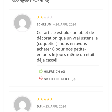
Niedrigste Bewertung
★
★
★
★
★
SCHREUMI
–
24. APRIL 2024
Cet article est plus un objet de
décoration que un vrai ustensile
(coquetier). nous en avons
acheter 6 pour nos petits-
enfants le jours même un était
déja cassé!
HILFREICH
(
0
)
NICHT HILFREICH
(
0
)
★
★
★
★
★
D.P.
–
25. APRIL 2024