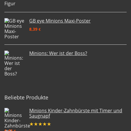
GB eye Minions Maxi-Poster
8,39
€
Minions: Wer ist der Boss?
Beliebte Produkte
Minions Kinder-Zahnbürste mit Timer und
Saugnapf
★
★
★
★
★
6,43