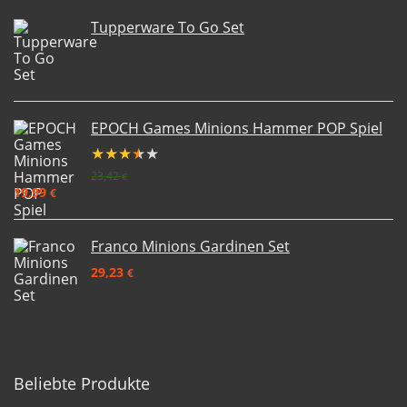
Tupperware To Go Set
EPOCH Games Minions Hammer POP Spiel
★
★
★
★
★
23,42
€
19,99
€
Franco Minions Gardinen Set
29,23
€
Beliebte Produkte