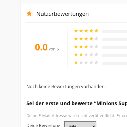
Nutzerbewertungen
★
★
★
★
★
★
★
★
★
★
0.0
★
★
★
★
★
von 5
★
★
★
★
★
★
★
★
★
★
Noch keine Bewertungen vorhanden.
Sei der erste und bewerte “Minions Su
Deine E-Mail-Adresse wird nicht veröffentlicht.
Erfor
Deine Bewertung