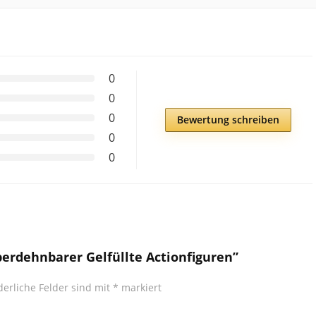
0
0
0
Bewertung schreiben
0
0
perdehnbarer Gelfüllte Actionfiguren”
derliche Felder sind mit
*
markiert