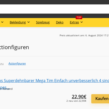
TOP
Bekleidung
Spielzeug
Deko
Extras
Preis aktualisiert am: 6. August 2024 17:
ctionfiguren
Actionfiguren
azu
er Versand
22,90€
Kaufen
2 neu von 22,90€