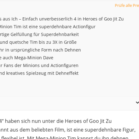
Prüfe alle Pre
 aus Ich – Einfach unverbesserlich 4 in Heroes of Goo Jit Zu
inion Tim ist eine superdehnbare Actionfigur
rtige Gelfüllung für Superdehnbarkeit
und quetsche Tim bis zu 3X in Größe
hr in ursprüngliche Form nach Dehnen
 auch Mega-Minion Dave
ür Fans der Minions und Actionfiguren
nd kreatives Spielzeug mit Dehneffekt
4“ haben sich nun unter die Heroes of Goo Jit Zu
nnt aus dem beliebten Film, ist eine superdehnbare Figur,
 flexibel ist. Mit Mega-Minion Tim kannst du ihn dehnen