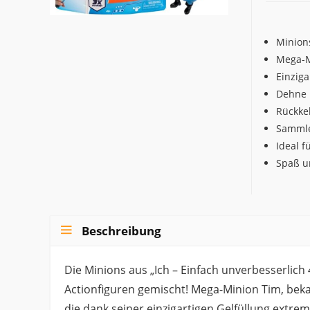
Minions
Mega-M
Einziga
Dehne 
Rückke
Sammle
Ideal f
Spaß u
Beschreibung
Die Minions aus „Ich – Einfach unverbesserlich 
Actionfiguren gemischt! Mega-Minion Tim, beka
die dank seiner einzigartigen Gelfüllung extrem