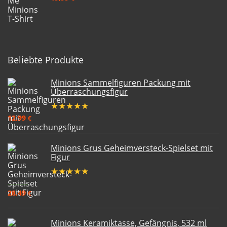
Beliebte Produkte
Minions Sammelfiguren Packung mit
Überraschungsfigur
★
★
★
★
★
12,99
€
Minions Grus Geheimversteck-Spielset mit
Figur
★
★
★
★
★
31,51
€
28,49
€
Minions Keramiktasse, Gefängnis, 532 ml