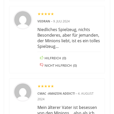
★
★
★
★
★
VEDRAN
–
9. JULI 2024
Niedliches Spielzeug, nichts
Besonderes, aber für jemanden,
der Minions liebt, ist es ein tolles
Spielzeug…
HILFREICH
(
0
)
NICHT HILFREICH
(
0
)
★
★
★
★
★
CMAC -AMAZON ADDICT!
–
4. AUGUST
2024
Mein älterer Vater ist besessen
von den Minions… also als ich