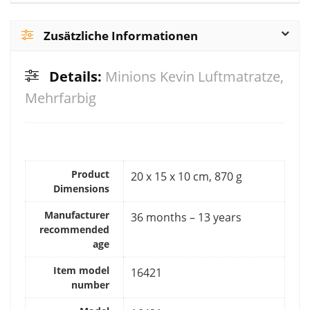
Zusätzliche Informationen
Details:
Minions Kevin Luftmatratze,
Mehrfarbig
Product
‎20 x 15 x 10 cm, 870 g
Dimensions
Manufacturer
‎36 months – 13 years
recommended
age
Item model
‎16421
number