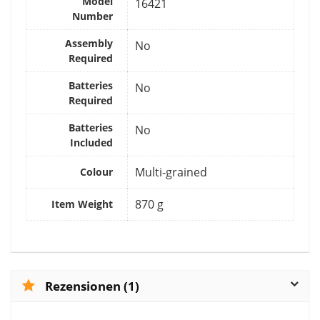
Model
‎16421
Number
Assembly
‎No
Required
Batteries
‎No
Required
Batteries
‎No
Included
‎Multi-grained
Colour
‎870 g
Item Weight
Rezensionen (1)