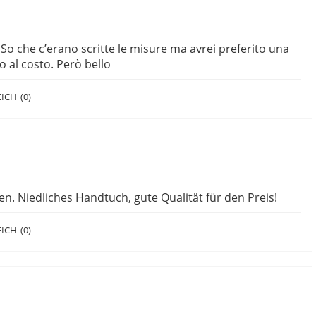
o che c’erano scritte le misure ma avrei preferito una
 al costo. Però bello
EICH
(
0
)
en. Niedliches Handtuch, gute Qualität für den Preis!
EICH
(
0
)