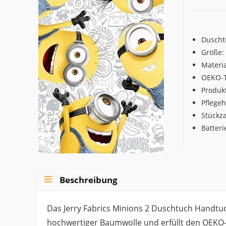
Duscht
Größe:
Materi
OEKO-TE
Produk
Pflege
Stückza
Batteri
Beschreibung
Das Jerry Fabrics Minions 2 Duschtuch Handtu
hochwertiger Baumwolle und erfüllt den OEKO-