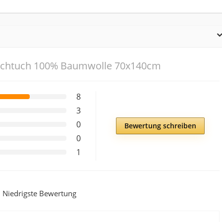
schtuch 100% Baumwolle 70x140cm
8
3
0
Bewertung schreiben
0
1
Niedrigste Bewertung