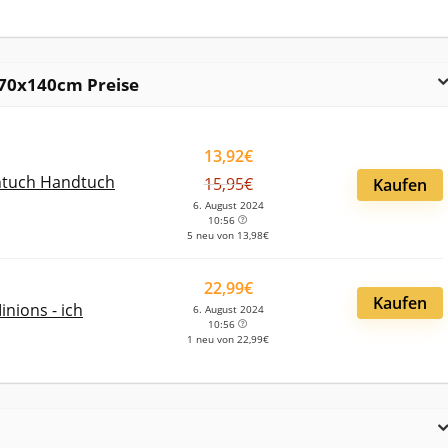
70x140cm Preise
13,92€
chtuch Handtuch
15,95€
Kaufen
6. August 2024
10:56
5 neu von 13,98€
22,99€
Kaufen
nions - ich
6. August 2024
10:56
1 neu von 22,99€