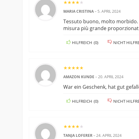
★
★
★
★
★
MARIA CRISTINA
–
5. APRIL 2024
Tessuto buono, molto morbido. S
misura più grande proporzionato
HILFREICH
(
0
)
NICHT HILFR
★
★
★
★
★
AMAZON KUNDE
–
20. APRIL 2024
War ein Geschenk, hat gut gefall
HILFREICH
(
0
)
NICHT HILFR
★
★
★
★
★
TANJA LOFERER
–
24. APRIL 2024