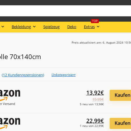
TOP
Bekleidung
Spielzeug
Deko
Extras
Preis aktualisiert am: 6. August 2024 10:
lle 70x140cm
★
(
12
Kundenrezensionen)
Unkategorisiert
13,92€
Kaufen
15,95€
er Versand
5 neu von 13,98€
22,99€
Kaufen
1 neu von 22,99€