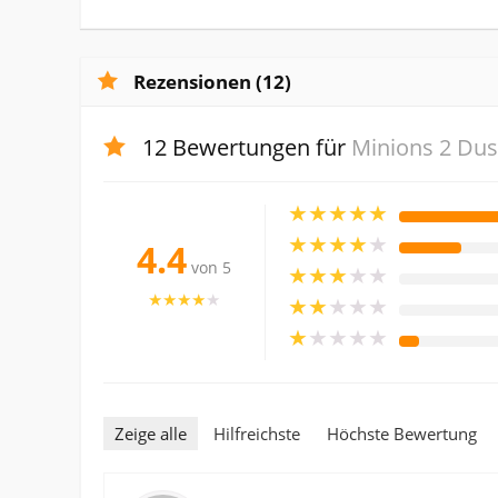
Rezensionen (12)
12 Bewertungen für
Minions 2 Du
★
★
★
★
★
★
★
★
★
★
4.4
von 5
★
★
★
★
★
★
★
★
★
★
★
★
★
★
★
★
★
★
★
★
Zeige alle
Hilfreichste
Höchste Bewertung