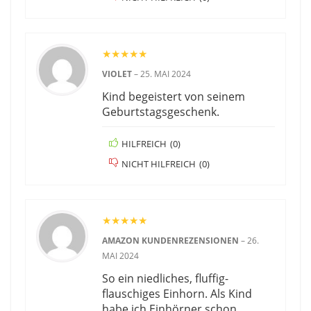
★
★
★
★
★
VIOLET
–
25. MAI 2024
Kind begeistert von seinem
Geburtstagsgeschenk.
HILFREICH
(
0
)
NICHT HILFREICH
(
0
)
★
★
★
★
★
AMAZON KUNDENREZENSIONEN
–
26.
MAI 2024
So ein niedliches, fluffig-
flauschiges Einhorn. Als Kind
habe ich Einhörner schon