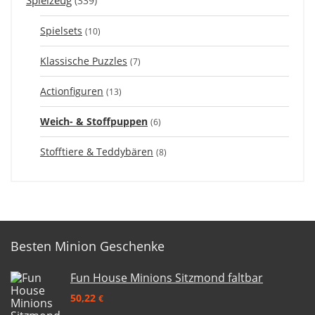
Spielzeug
(339)
Spielsets
(10)
Klassische Puzzles
(7)
Actionfiguren
(13)
Weich- & Stoffpuppen
(6)
Stofftiere & Teddybären
(8)
Besten Minion Geschenke
Fun House Minions Sitzmond faltbar
50,22
€