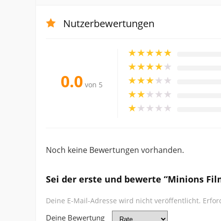
Nutzerbewertungen
★
★
★
★
★
★
★
★
★
★
0.0
★
★
★
★
★
von 5
★
★
★
★
★
★
★
★
★
★
Noch keine Bewertungen vorhanden.
Sei der erste und bewerte “Minions Fil
Deine E-Mail-Adresse wird nicht veröffentlicht.
Erfor
Deine Bewertung