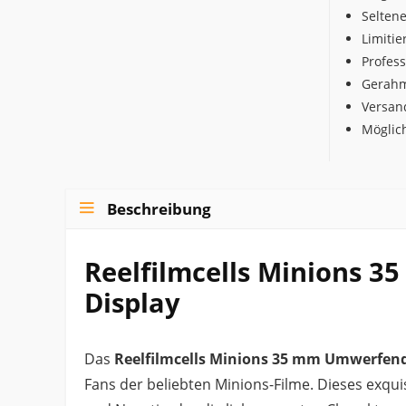
Selten
Limitie
Profess
Gerahm
Versan
Möglic
Beschreibung
Reelfilmcells Minions 3
Display
Das
Reelfilmcells Minions 35 mm Umwerfende
Fans der beliebten Minions-Filme. Dieses exqui