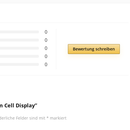
0
0
0
Bewertung schreiben
0
0
m Cell Display”
derliche Felder sind mit
*
markiert