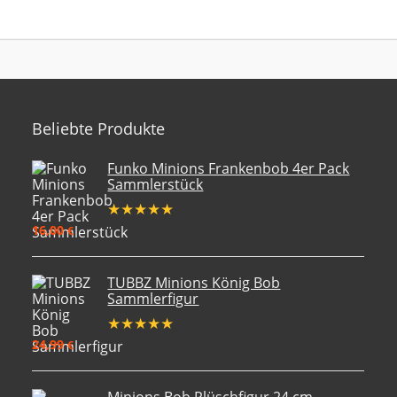
Beliebte Produkte
Funko Minions Frankenbob 4er Pack
Sammlerstück
★
★
★
★
★
16,00
€
TUBBZ Minions König Bob
Sammlerfigur
★
★
★
★
★
24,99
€
Minions Bob Plüschfigur 24 cm