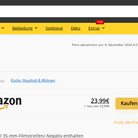
TOP
Bekleidung
Spielzeug
Deko
Extras
Preis aktualisiert am: 8. Dezember 2024 4:
Küche, Haushalt & Wohnen
azu
23,99€
Kaufen
1 neu von 23,99€
Prüfe alle Pre
l 35-mm-Filmstreifen/-Negativ enthalten