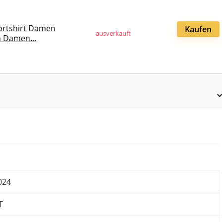
ortshirt Damen
Kaufen
ausverkauft
 Damen...
2024
T