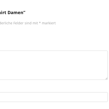
hirt Damen”
derliche Felder sind mit
*
markiert