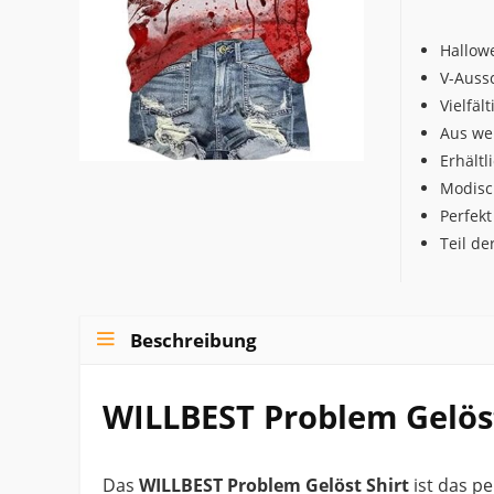
Hallow
V-Aussc
Vielfäl
Aus we
Erhält
Modisc
Perfekt
Teil d
Beschreibung
WILLBEST Problem Gelös
Das
WILLBEST Problem Gelöst Shirt
ist das pe