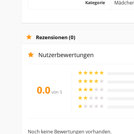
Mädche
Kategorie
Rezensionen (0)
Nutzerbewertungen
★
★
★
★
★
★
★
★
★
★
0.0
★
★
★
★
★
von 5
★
★
★
★
★
★
★
★
★
★
Noch keine Bewertungen vorhanden.