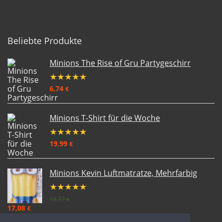
Beliebte Produkte
Minions The Rise of Gru Partygeschirr
★
★
★
★
★
6,74
€
Minions T-Shirt für die Woche
★
★
★
★
★
19,99
€
Minions Kevin Luftmatratze, Mehrfarbig
★
★
★
★
★
18,37
€
17,08
€