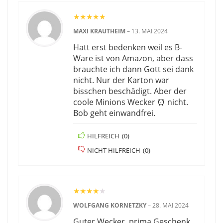
★
★
★
★
★
MAXI KRAUTHEIM
–
13. MAI 2024
Hatt erst bedenken weil es B-
Ware ist von Amazon, aber dass
brauchte ich dann Gott sei dank
nicht. Nur der Karton war
bisschen beschädigt. Aber der
coole Minions Wecker ⏰️ nicht.
Bob geht einwandfrei.
HILFREICH
(
0
)
NICHT HILFREICH
(
0
)
★
★
★
★
★
WOLFGANG KORNETZKY
–
28. MAI 2024
Guter Wecker, prima Geschenk