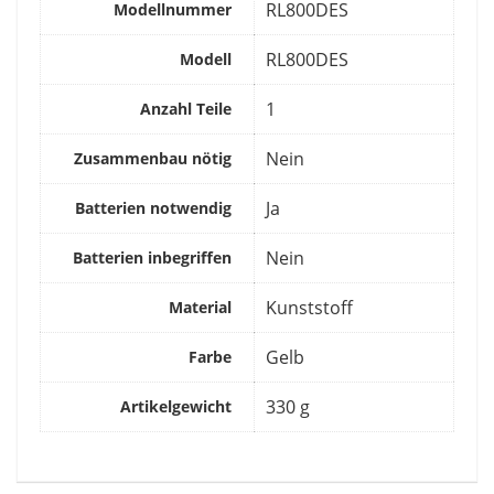
‎RL800DES
Modellnummer
‎RL800DES
Modell
‎1
Anzahl Teile
‎Nein
Zusammenbau nötig
‎Ja
Batterien notwendig
‎Nein
Batterien inbegriffen
‎Kunststoff
Material
‎Gelb
Farbe
‎330 g
Artikelgewicht