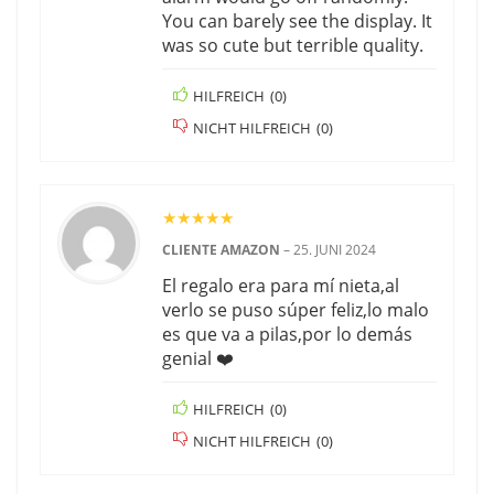
You can barely see the display. It
was so cute but terrible quality.
HILFREICH
(
0
)
NICHT HILFREICH
(
0
)
★
★
★
★
★
CLIENTE AMAZON
–
25. JUNI 2024
El regalo era para mí nieta,al
verlo se puso súper feliz,lo malo
es que va a pilas,por lo demás
genial ❤️
HILFREICH
(
0
)
NICHT HILFREICH
(
0
)