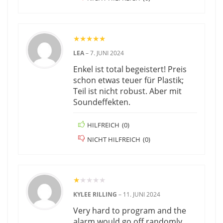
★
★
★
★
★
LEA
–
7. JUNI 2024
Enkel ist total begeistert! Preis
schon etwas teuer für Plastik;
Teil ist nicht robust. Aber mit
Soundeffekten.
HILFREICH
(
0
)
NICHT HILFREICH
(
0
)
★
★
★
★
★
KYLEE RILLING
–
11. JUNI 2024
Very hard to program and the
alarm would go off randomly.