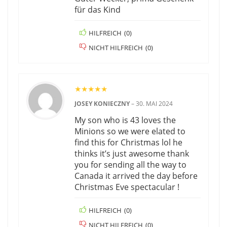
für das Kind
HILFREICH
(
0
)
NICHT HILFREICH
(
0
)
★
★
★
★
★
JOSEY KONIECZNY
–
30. MAI 2024
My son who is 43 loves the
Minions so we were elated to
find this for Christmas lol he
thinks it’s just awesome thank
you for sending all the way to
Canada it arrived the day before
Christmas Eve spectacular !
HILFREICH
(
0
)
NICHT HILFREICH
(
0
)