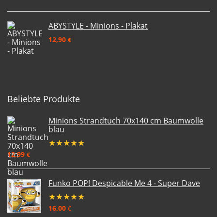
ABYSTYLE - Minions - Plakat
12,90
€
Beliebte Produkte
Minions Strandtuch 70x140 cm Baumwolle
blau
★
★
★
★
★
12,99
€
Funko POP! Despicable Me 4 - Super Dave
★
★
★
★
★
16,00
€