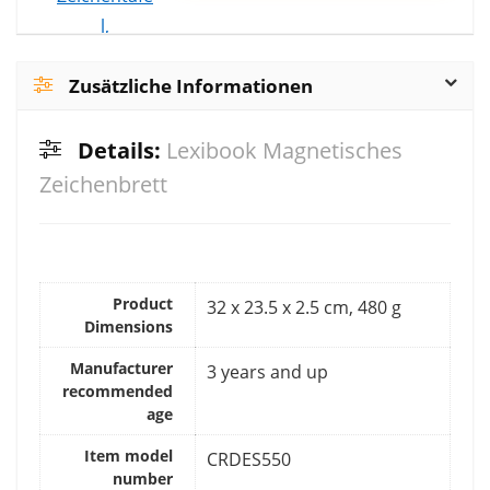
Zusätzliche Informationen
Details:
Lexibook Magnetisches
Zeichenbrett
Product
‎32 x 23.5 x 2.5 cm, 480 g
Dimensions
Manufacturer
‎3 years and up
recommended
age
Item model
‎CRDES550
number