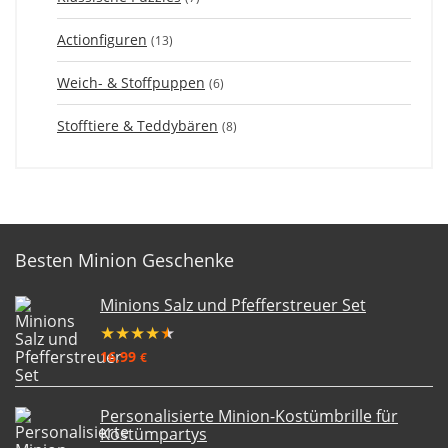
Actionfiguren
(13)
Weich- & Stoffpuppen
(6)
Stofftiere & Teddybären
(8)
Besten Minion Geschenke
Minions Salz und Pfefferstreuer Set
★
★
★
★
★
16,99
€
Personalisierte Minion-Kostümbrille für
Kostümpartys