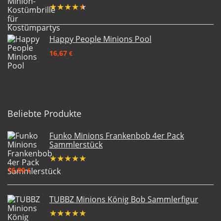
★
★
★
★
★
Happy People Minions Pool
16,67
€
Beliebte Produkte
Funko Minions Frankenbob 4er Pack
Sammlerstück
★
★
★
★
★
16,00
€
TUBBZ Minions König Bob Sammlerfigur
★
★
★
★
★