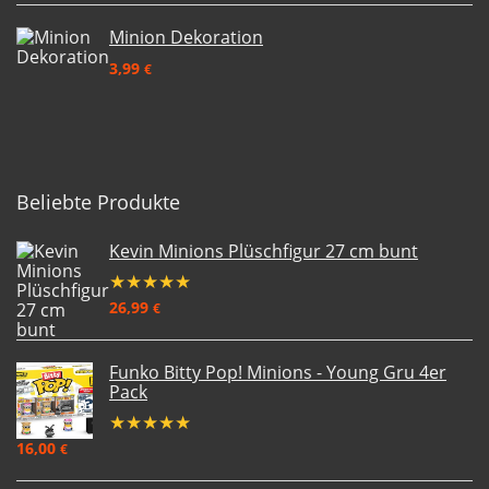
Minion Dekoration
3,99
€
Beliebte Produkte
Kevin Minions Plüschfigur 27 cm bunt
★
★
★
★
★
26,99
€
Funko Bitty Pop! Minions - Young Gru 4er
Pack
★
★
★
★
★
16,00
€