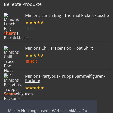
Beliebte Produkte
Minions Lunch Bag - Thermal Picknicktasche
★
★
★
★
★
19,99
€
17,59
€
Minions Chill Tracer Pool Float Shirt
★
★
★
★
★
19,50
€
Minions Partybus-Truppe Sammelfiguren-
Packung
★
★
★
★
★
12,99
€
Mit der Nutzung unserer Website erklärst Du