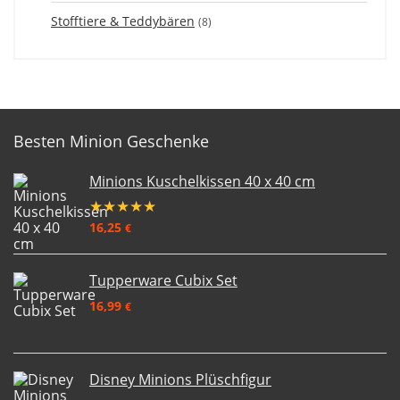
Stofftiere & Teddybären
(8)
Besten Minion Geschenke
Minions Kuschelkissen 40 x 40 cm
★
★
★
★
★
16,25
€
Tupperware Cubix Set
16,99
€
Disney Minions Plüschfigur