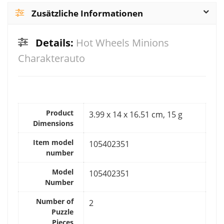
Zusätzliche Informationen
Details:
Hot Wheels Minions
Charakterauto
Product
‎3.99 x 14 x 16.51 cm, 15 g
Dimensions
Item model
‎105402351
number
Model
‎105402351
Number
Number of
‎2
Puzzle
Pieces