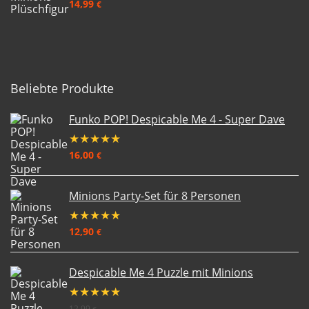
14,99
€
Beliebte Produkte
Funko POP! Despicable Me 4 - Super Dave
★
★
★
★
★
16,00
€
Minions Party-Set für 8 Personen
★
★
★
★
★
12,90
€
Despicable Me 4 Puzzle mit Minions
★
★
★
★
★
12,99
€