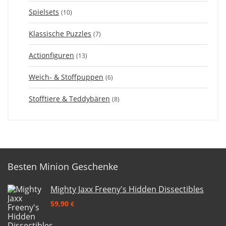
Spielsets
(10)
Klassische Puzzles
(7)
Actionfiguren
(13)
Weich- & Stoffpuppen
(6)
Stofftiere & Teddybären
(8)
Besten Minion Geschenke
Mighty Jaxx Freeny's Hidden Dissectibles
59,90
€