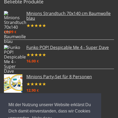
Beliebte Produkte
Minions Strandtuch 70x140 cm Baumwolle
blau
★
★
★
★
★
12,99
€
Funko POP! Despicable Me 4 - Super Dave
★
★
★
★
★
16,00
€
Minions Party-Set für 8 Personen
★
★
★
★
★
12,90
€
Mit der Nutzung unserer Website erklärst Du
Dich damit einverstanden, dass wir Cookies