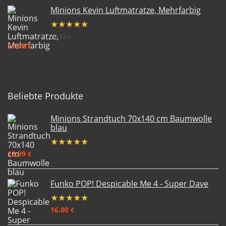
Minions Kevin Luftmatratze, Mehrfarbig
★
★
★
★
★
18,37
€
17,08
€
Beliebte Produkte
Minions Strandtuch 70x140 cm Baumwolle
blau
★
★
★
★
★
12,99
€
Funko POP! Despicable Me 4 - Super Dave
★
★
★
★
★
16,00
€