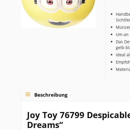
Handbe
Sichtfe
Münzei
Um an 
Das Des
gelb-b
Ideal a
Empfohl
Materi
Beschreibung
Joy Toy 76799 Despicabl
Dreams“