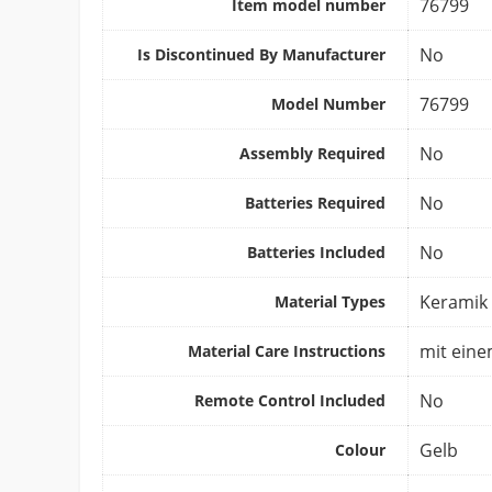
‎76799
Item model number
‎No
Is Discontinued By Manufacturer
‎76799
Model Number
‎No
Assembly Required
‎No
Batteries Required
‎No
Batteries Included
‎Keramik
Material Types
‎mit ein
Material Care Instructions
‎No
Remote Control Included
‎Gelb
Colour