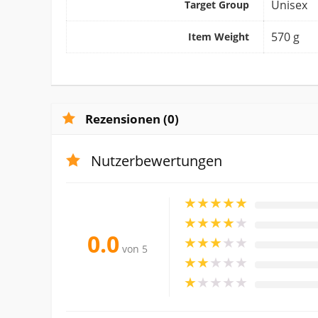
‎Unisex
Target Group
‎570 g
Item Weight
Rezensionen (0)
Nutzerbewertungen
★
★
★
★
★
★
★
★
★
★
0.0
★
★
★
★
★
von 5
★
★
★
★
★
★
★
★
★
★