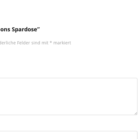
ions Spardose”
derliche Felder sind mit
*
markiert