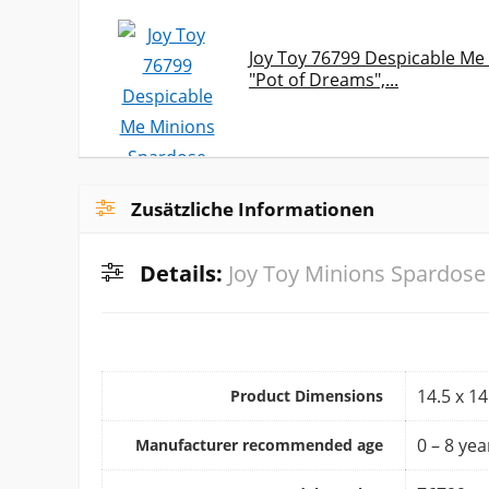
Joy Toy 76799 Despicable Me
"Pot of Dreams",...
Zusätzliche Informationen
Details:
Joy Toy Minions Spardose
‎14.5 x 1
Product Dimensions
‎0 – 8 yea
Manufacturer recommended age