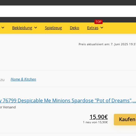
TOP
Bekleidung
Spielzeug
Deko
Extras
Preis aktualisiert am: 7. Juni 2025 19:
Home & Kitchen
azu
er Versand
15,90€
Kaufen
1 neu von 15,90€