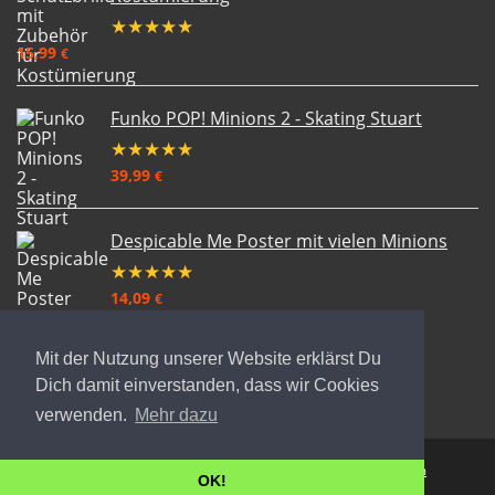
★
★
★
★
★
15,99
€
Funko POP! Minions 2 - Skating Stuart
★
★
★
★
★
39,99
€
Despicable Me Poster mit vielen Minions
★
★
★
★
★
14,09
€
Mit der Nutzung unserer Website erklärst Du
Dich damit einverstanden, dass wir Cookies
verwenden.
Mehr dazu
© 2024 WDesign. All rights reserved. ·
Datenschutz
·
Impressum
OK!