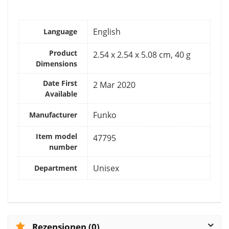
English
Language
Product
2.54 x 2.54 x 5.08 cm, 40 g
Dimensions
Date First
2 Mar 2020
Available
Funko
Manufacturer
Item model
47795
number
Unisex
Department
Rezensionen (0)