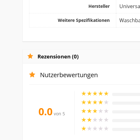
‎Universa
Hersteller
‎Waschb
Weitere Spezifikationen
Rezensionen (0)
Nutzerbewertungen
★
★
★
★
★
★
★
★
★
★
0.0
★
★
★
★
★
von 5
★
★
★
★
★
★
★
★
★
★