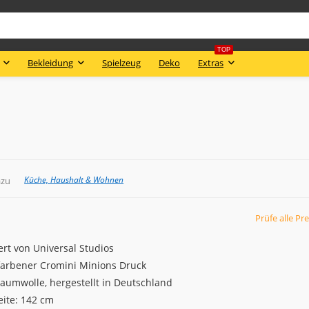
TOP
Bekleidung
Spielzeug
Deko
Extras
Küche, Haushalt & Wohnen
azu
Prüfe alle Pre
ert von Universal Studios
arbener Cromini Minions Druck
aumwolle, hergestellt in Deutschland
eite: 142 cm