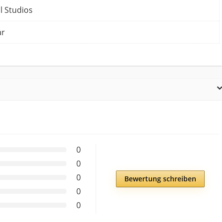
l Studios
ar
0
0
0
Bewertung schreiben
0
0