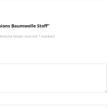
nions Baumwolle Stoff”
derliche Felder sind mit
*
markiert