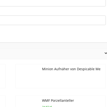
Minion Aufnäher von Despicable Me
WMF Porzellanteller
24,52 €