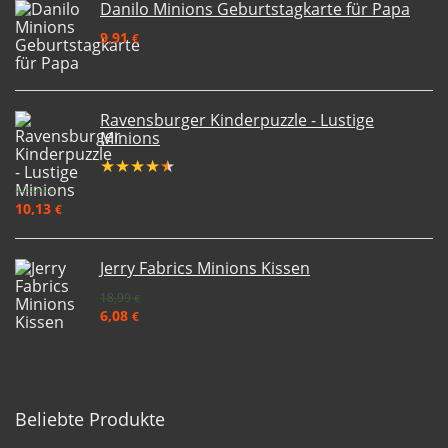
Danilo Minions Geburtstagkarte für Papa
9,91
€
Ravensburger Kinderpuzzle - Lustige
Minions
★
★
★
★
★
12,99
€
10,13
€
Jerry Fabrics Minions Kissen
18,99
€
6,08
€
Beliebte Produkte