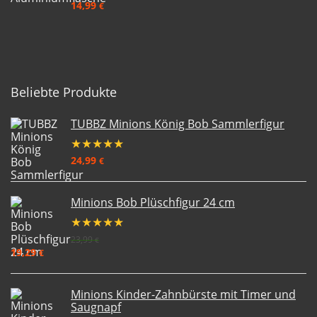
14,99
€
Beliebte Produkte
TUBBZ Minions König Bob Sammlerfigur
★
★
★
★
★
24,99
€
Minions Bob Plüschfigur 24 cm
★
★
★
★
★
23,99
€
19,29
€
Minions Kinder-Zahnbürste mit Timer und
Saugnapf