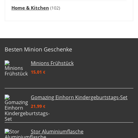
Home & Kitchen
(102)
Besten Minion Geschenke
Minions Frühstück
15,01
€
Gomazing Einhorn Kindergeburtstags-Set
21,99
€
Stor Aluminiumflasche