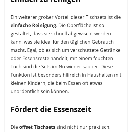
Ein weiterer großer Vorteil dieser Tischsets ist die
einfache Reinigung
. Die Oberfläche ist so
gestaltet, dass sie schnell abgewischt werden
kann, was sie ideal für den täglichen Gebrauch
macht. Egal, ob es sich um verschüttete Getränke
oder Essensreste handelt, mit einem feuchten
Tuch sind die Sets im Nu wieder sauber. Diese
Funktion ist besonders hilfreich in Haushalten mit
kleinen Kindern, die beim Essen oft etwas
unordentlich sein können.
Fördert die Essenszeit
Die
offset Tischsets
sind nicht nur praktisch,