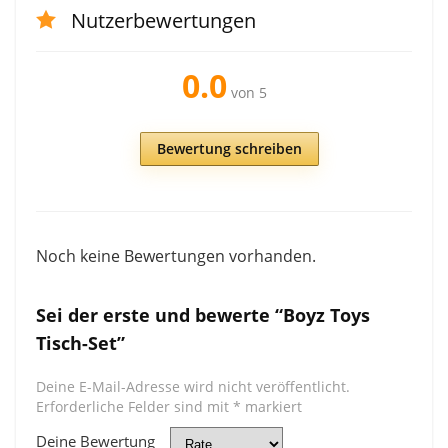
Nutzerbewertungen
0.0
von 5
Bewertung schreiben
Noch keine Bewertungen vorhanden.
Sei der erste und bewerte “Boyz Toys
Tisch-Set”
Deine E-Mail-Adresse wird nicht veröffentlicht.
Erforderliche Felder sind mit
*
markiert
Deine Bewertung