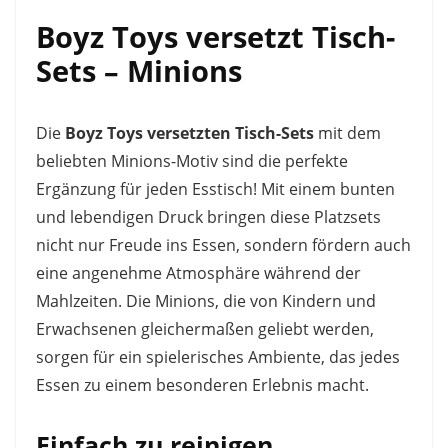
Boyz Toys versetzt Tisch-
Sets – Minions
Die
Boyz Toys versetzten Tisch-Sets
mit dem
beliebten Minions-Motiv sind die perfekte
Ergänzung für jeden Esstisch! Mit einem bunten
und lebendigen Druck bringen diese Platzsets
nicht nur Freude ins Essen, sondern fördern auch
eine angenehme Atmosphäre während der
Mahlzeiten. Die Minions, die von Kindern und
Erwachsenen gleichermaßen geliebt werden,
sorgen für ein spielerisches Ambiente, das jedes
Essen zu einem besonderen Erlebnis macht.
Einfach zu reinigen