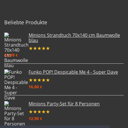
Beliebte Produkte
Minions Strandtuch 70x140 cm Baumwolle
blau
★
★
★
★
★
12,99
€
Funko POP! Despicable Me 4 - Super Dave
★
★
★
★
★
16,00
€
Minions Party-Set für 8 Personen
★
★
★
★
★
12,90
€